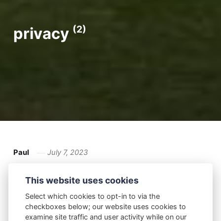
(2)
privacy
Paul
July 7, 2023
Chatcontrole
This website uses cookies
English text further down, please scroll a bit!
Select which cookies to opt-in to via the
checkboxes below; our website uses cookies to
De EU wil een enorme inbreuk op de privacy
examine site traffic and user activity while on our