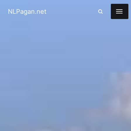
NLPagan.net